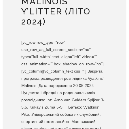
MALINOIS
Y’LITTER (ЛІТО
2024)
[vc_row row_type="row"
use_row_as_full_screen_section="no"
type="full_width" text_align="left" video=""
css_animation="" box_shadow_on_row="no"]
[vc_column][vc_column_text css=""] Закрита
програма розведення розплідника Vyatkins'
Malinois. Дата народження 20.05.2024.
Цуценята інбредні на родоначальників
розплідника: Inz. Arno van Gelders Spijker 3-
5,5, Kukay’s Zuma 5-5 Батько: Vyatkins'
Pike. Універсальний собака як службовий,
спортивний і компаньйон. Мае високий
рівень соціальної агресії з дуже швидким і