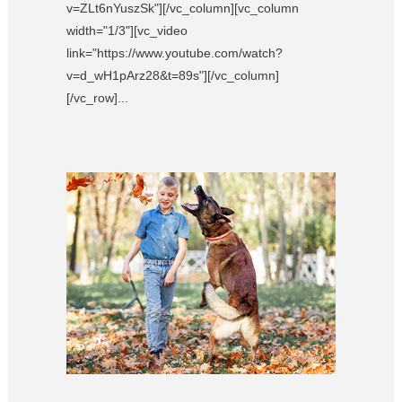
v=ZLt6nYuszSk"][/vc_column][vc_column
width="1/3"][vc_video
link="https://www.youtube.com/watch?
v=d_wH1pArz28&t=89s"][/vc_column]
[/vc_row]...