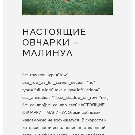
НАСТОЯЩИЕ
ОВЧАРКИ –
МАЛИНУА
[vc_row row_type="row"
use_row_as_full_screen_section="no"
type="full_width" text_align="left" video=""
css_animation="" box_shadow_on_row="no"]
[vc_column][vc_column_text]НАСТОЯЩИЕ
ОВЧАРКИ – МАЛИНУА Этими собаками
невозможно не восхищаться. В скорости и
интенсивности исполнения поставленной