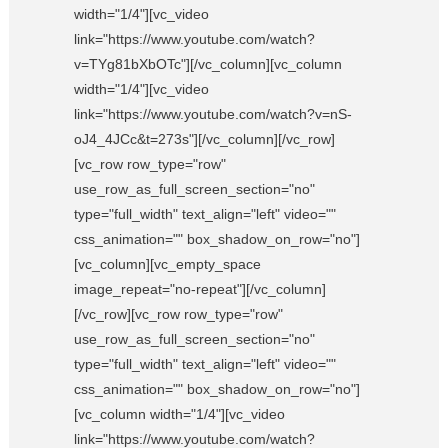
width="1/4"][vc_video
link="https://www.youtube.com/watch?
v=TYg81bXbOTc"][/vc_column][vc_column
width="1/4"][vc_video
link="https://www.youtube.com/watch?v=nS-
oJ4_4JCc&t=273s"][/vc_column][/vc_row]
[vc_row row_type="row"
use_row_as_full_screen_section="no"
type="full_width" text_align="left" video=""
css_animation="" box_shadow_on_row="no"]
[vc_column][vc_empty_space
image_repeat="no-repeat"][/vc_column]
[/vc_row][vc_row row_type="row"
use_row_as_full_screen_section="no"
type="full_width" text_align="left" video=""
css_animation="" box_shadow_on_row="no"]
[vc_column width="1/4"][vc_video
link="https://www.youtube.com/watch?