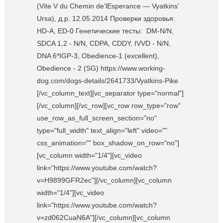
(Vite V du Chemin de’lEsperance — Vyatkins’
Ursa), д.р. 12.05.2014 Проверки здоровья:
HD-A, ED-0 Генетические тесты: DM-N/N,
SDCA 1,2 - N/N, CDPA, CDDY, IVVD - N/N,
DNA 6*IGP-3, Obedience-1 (excellent),
Obedience - 2 (SG) https://www.working-
dog.com/dogs-details/2641733/Vyatkins-Pike
[/vc_column_text][vc_separator type="normal"]
[/vc_column][/vc_row][vc_row row_type="row"
use_row_as_full_screen_section="no"
type="full_width" text_align="left" video=""
css_animation="" box_shadow_on_row="no"]
[vc_column width="1/4"][vc_video
link="https://www.youtube.com/watch?
v=H9899GFR2ec"][/vc_column][vc_column
width="1/4"][vc_video
link="https://www.youtube.com/watch?
v=zd062CuaN6A"][/vc_column][vc_column