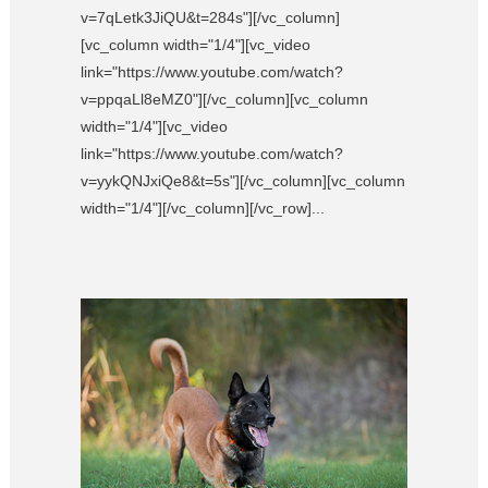
v=7qLetk3JiQU&t=284s"][/vc_column]
[vc_column width="1/4"][vc_video
link="https://www.youtube.com/watch?
v=ppqaLl8eMZ0"][/vc_column][vc_column
width="1/4"][vc_video
link="https://www.youtube.com/watch?
v=yykQNJxiQe8&t=5s"][/vc_column][vc_column
width="1/4"][/vc_column][/vc_row]...