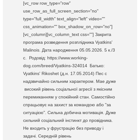
[vc_row row_type="row"
use_row_as_full_screen_section="no"
type="full_width" text_align="left" video=""
css_animation="" box_shadow_on_row="no"]
[vc_column][vc_column_text css=""] Закрита
програма розведення розплідника Vyatkins'
Malinois. Дата народження 05.05.2026. 5 к./3
c. Родовід: https://www.working-
dog.com/breed/Vyatkins-324014 Батько:
Vyatkins' Rikoshet (д.н. 17.05.2014) Пес с
надзвичайно сильним характером. Мае дуже
високий рівень соціальної агресії з якісним
перемиканням у спокійний стан. Самостійно
спрацьовує на захист за командою або "за
ситуацією". Сильна добична мотивація. Дуже
сильний соціальний інстинкт до провідника.
Не входить у фрустрацію без приводу і
задачі. Середній рівень