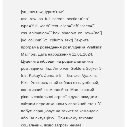
[vc_row row_type="row"
use_row_as_full_screen_section="no"
type="full_width" text_align="left" video=""
css_animation="" box_shadow_on_row="no"]
[vc_column][vc_column_text] Закрита
програма розведення розплідника Vyatkins'
Malinois. Дата народження 11.01.2024.
Цуценята інбредні на родоначальників
розплідника: Inz. Arno van Gelders Spijker 3-
5,5, Kukay’s Zuma 5-5 Батько: Vyatkins'
Pike. Універсальний собака як службовий,
спортивний і компаньйон. Мае високий
рівень соціальної агресії з дуже швидким і
якісним перемиканням у спокійний стан. У
побуті спрацьовує на захист за командою
або "за ситуацією". При цьому яскраво
соціальний, якщо загрози немає,