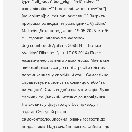
type="full_width" text_align="left" video=""
css_animation="" box_shadow_on_row="no"]
[vc_column][vc_column_text css=""] Закрита
програма розведення розплідника Vyatkins'
Malinois. Дата народження 19.05.2025. 5 к./6
c. Родовід: https://www.working-
dog.com/breed/Vyatkins-309584 Батько:
Vyatkins' Rikoshet (д.н. 17.05.2014) Пес с
надзвичайно сильним характером. Мае дуже
високий рівень соціальної агресії з якісним
перемиканням у спокійний стан. Самостійно
спрацьовує на захист за командою або "за
ситуацією". Сильна добична мотивація. Дуже
сильний соціальний інстинкт до провідника.
Не входить у фрустрацію без приводу і
задачі. Середній рівень
самоконтролю.Високий рівень гостроти до
подразників. Надзвичайно висока стійкість до