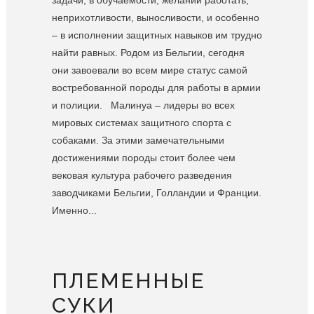
задачи, в обучаемости, желании работать,
неприхотливости, выносливости, и особенно
– в исполнении защитных навыков им трудно
найти равных. Родом из Бельгии, сегодня
они завоевали во всем мире статус самой
востребованной породы для работы в армии
и полиции. Малинуа – лидеры во всех
мировых системах защитного спорта с
собаками. За этими замечательными
достижениями породы стоит более чем
вековая культура рабочего разведения
заводчиками Бельгии, Голландии и Франции.
Именно...
ПЛЕМЕННЫЕ
СУКИ