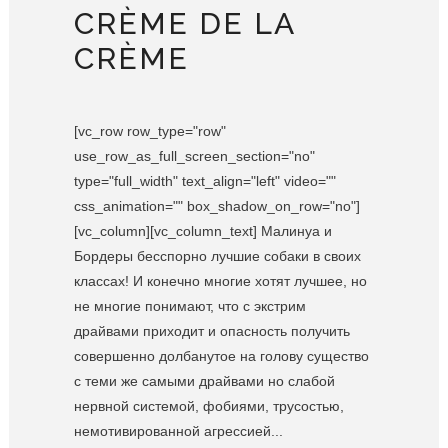
CRÈME DE LA
CRÈME
[vc_row row_type="row"
use_row_as_full_screen_section="no"
type="full_width" text_align="left" video=""
css_animation="" box_shadow_on_row="no"]
[vc_column][vc_column_text] Малинуа и
Бордеры бесспорно лучшие собаки в своих
классах! И конечно многие хотят лучшее, но
не многие понимают, что с экстрим
драйвами приходит и опасность получить
совершенно долбанутое на голову существо
с теми же самыми драйвами но слабой
нервной системой, фобиями, трусостью,
немотивированной агрессией...