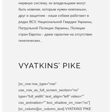
нервную систему, их владельцами могут
быть новички, которым нужен компаньон,
друг и защитник - наши собаки работают в
рядах ВСУ, Национальной Гвардии Украины,
Патрульной Полиции Украины, Полиции
стран Европы - даем гарантии на отсутствие
генетических...
VYATKINS’ PIKE
[vc_row row_type="row"
use_row_as_full_screen_section="no"
type="full_width" text_align="left" video=""
css_animation="" box_shadow_on_row="no"]
[vc_column][vc_column_text] VYATKINS’ PIKE