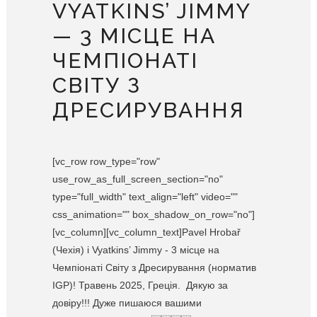
VYATKINS’ JIMMY
— 3 МІСЦЕ НА
ЧЕМПІОНАТІ
СВІТУ З
ДРЕСИРУВАННЯ
[vc_row row_type="row"
use_row_as_full_screen_section="no"
type="full_width" text_align="left" video=""
css_animation="" box_shadow_on_row="no"]
[vc_column][vc_column_text]Pavel Hrobař
(Чехія) і Vyatkins’ Jimmy - 3 місце на
Чемпіонаті Світу з Дресирування (норматив
IGP)! Травень 2025, Греція. Дякую за
довіру!!! Дуже пишаюся вашими