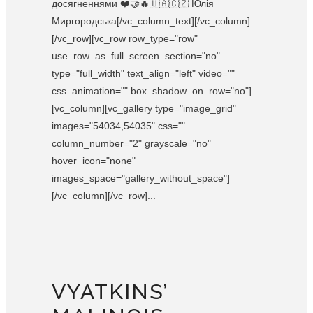
досягненнями ❤️🤝🔥🇺🇦🇨🇿 Юлія
Миргородська[/vc_column_text][/vc_column]
[/vc_row][vc_row row_type="row"
use_row_as_full_screen_section="no"
type="full_width" text_align="left" video=""
css_animation="" box_shadow_on_row="no"]
[vc_column][vc_gallery type="image_grid"
images="54034,54035" css=""
column_number="2" grayscale="no"
hover_icon="none"
images_space="gallery_without_space"]
[/vc_column][/vc_row]...
VYATKINS’