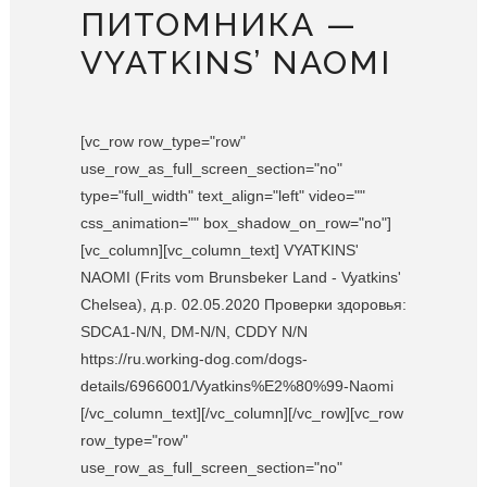
ПИТОМНИКА —
VYATKINS’ NAOMI
[vc_row row_type="row"
use_row_as_full_screen_section="no"
type="full_width" text_align="left" video=""
css_animation="" box_shadow_on_row="no"]
[vc_column][vc_column_text] VYATKINS'
NAOMI (Frits vom Brunsbeker Land - Vyatkins'
Chelsea), д.р. 02.05.2020 Проверки здоровья:
SDCA1-N/N, DM-N/N, CDDY N/N
https://ru.working-dog.com/dogs-
details/6966001/Vyatkins%E2%80%99-Naomi
[/vc_column_text][/vc_column][/vc_row][vc_row
row_type="row"
use_row_as_full_screen_section="no"