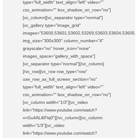
type="full_width" text_align="left" video=""
css_animation="" box_shadow_on_row="no"]
[vc_column][vc_separator type="normal"]
[vc_gallery type="image_grid"
images="53600,53601,53602,53269,53603,53604,53605,
img_size="300x300" column_number="4"
grayscale="no" hover_icon="none"
images_space="gallery_with_space"]
[vc_separator type="normal"][/vc_column]
[/vc_row][vc_row row_type="row"
use_row_as_full_screen_section="no"
type="full_width" text_align="left" video=""
css_animation="" box_shadow_on_row="no"]
[vc_column width="1/3"][vc_video
link="https://www.youtube.com/watch?
v=Gu4ALi6Flq0"][/vc_column][vc_column
width="1/3"][vc_video
link="https://www.youtube.com/watch?