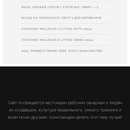
PAVEL HROBAŘ (ЧЕХІЯ) І VYATKINS’ JIMMY — 3
МІСЦЕ НА ЧЕМПІОНАТІ СВІТУ З ДРЕСИРУВАННЯ
VYATKINS’ MALINOIS Y’LITTER (ЛІТО 2024)
VYATKINS’ MALINOIS X’LITTER (ЗИМА 2024)
2023. ПРИВЕТСТВУЕМ ТЕБЯ. ПОСТ-ЗНАКОМСТВО
Сайт посвящается настоящим рабочим овчаркам и людям
их создавшим, культуре правильного, умного тренинга и
всем моим друзьям, помогающим делать этот мир лучше!