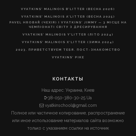
VYATKINS’ MALINOIS B’LITTER (ВЕСНА 2026)
VYATKINS’ MALINOIS A’LITTER (ВЕСНА 2025)
PAVEL HROBAŘ (ЧЕХІЯ) І VYATKINS’ JIMMY — 3 МІСЦЕ НА
ЧЕМПІОНАТІ СВІТУ З ДРЕСИРУВАННЯ
VYATKINS’ MALINOIS Y’LITTER (ЛІТО 2024)
VYATKINS’ MALINOIS X’LITTER (ЗИМА 2024)
2023. ПРИВЕТСТВУЕМ ТЕБЯ. ПОСТ-ЗНАКОМСТВО
VYATKINS’ PIKE
КОНТАКТЫ
Наш адрес: Украина, Киев
+38-050-380-30-25 Ua
vyatkinschool@gmail.com
Полное или частичное копирование, распространение
или иное использование материалов сайта возможно
только с указанием ссылки на источник