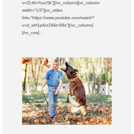
v=ZLt6nYuszSk"][/vc_column][vc_column
width="1/3"][vc_video
link="https://www.youtube.com/watch?
v=d_wH1pArz28&t=89s"][/vc_column]
[/vc_row]...