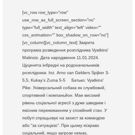
[vc_row row_type="row"
use_row_as_full_screen_section="no"
type="full_width" text_align="left" video=""
css_animation="" box_shadow_on_row="no"]
[vc_column][vc_column_text] Закрита
програма розведення розплідника Vyatkins'
Malinois. Дата народження 11.01.2024.
Цуценята інбредні на родоначальників
розплідника: Inz. Arno van Gelders Spijker 3-
5,5, Kukay’s Zuma 5-5 Батько: Vyatkins'
Pike. Універсальний собака як службовий,
спортивний і компаньйон. Мае високий
рівень соціальної агресії з дуже швидким і
якісним перемиканням у спокійний стан. У
побуті спрацьовує на захист за командою
або "за ситуацією". При цьому яскраво
соціальний, якщо загрози немає,