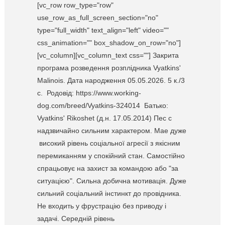
[vc_row row_type="row"
use_row_as_full_screen_section="no"
type="full_width" text_align="left" video=""
css_animation="" box_shadow_on_row="no"]
[vc_column][vc_column_text css=""] Закрита
програма розведення розплідника Vyatkins'
Malinois. Дата народження 05.05.2026. 5 к./3
c. Родовід: https://www.working-
dog.com/breed/Vyatkins-324014 Батько:
Vyatkins' Rikoshet (д.н. 17.05.2014) Пес с
надзвичайно сильним характером. Мае дуже
високий рівень соціальної агресії з якісним
перемиканням у спокійний стан. Самостійно
спрацьовує на захист за командою або "за
ситуацією". Сильна добична мотивація. Дуже
сильний соціальний інстинкт до провідника.
Не входить у фрустрацію без приводу і
задачі. Середній рівень