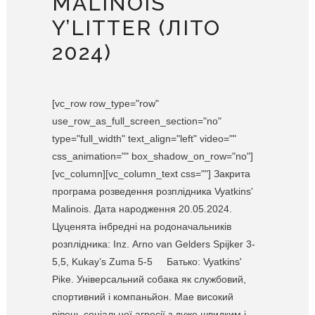
MALINOIS
Y’LITTER (ЛІТО
2024)
[vc_row row_type="row"
use_row_as_full_screen_section="no"
type="full_width" text_align="left" video=""
css_animation="" box_shadow_on_row="no"]
[vc_column][vc_column_text css=""] Закрита
програма розведення розплідника Vyatkins'
Malinois. Дата народження 20.05.2024.
Цуценята інбредні на родоначальників
розплідника: Inz. Arno van Gelders Spijker 3-
5,5, Kukay’s Zuma 5-5 Батько: Vyatkins'
Pike. Універсальний собака як службовий,
спортивний і компаньйон. Мае високий
рівень соціальної агресії з дуже швидким і