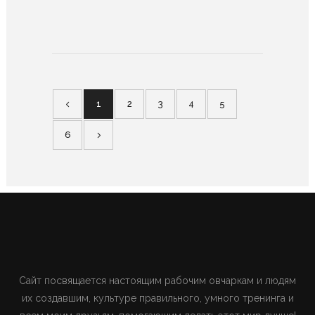
1
2
3
4
5
6
Сайт посвящается настоящим рабочим овчаркам и людям
их создавшим, культуре правильного, умного тренинга и