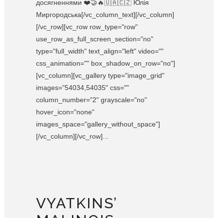
досягненнями ❤️🤝🔥🇺🇦🇨🇿 Юлія
Миргородська[/vc_column_text][/vc_column]
[/vc_row][vc_row row_type="row"
use_row_as_full_screen_section="no"
type="full_width" text_align="left" video=""
css_animation="" box_shadow_on_row="no"]
[vc_column][vc_gallery type="image_grid"
images="54034,54035" css=""
column_number="2" grayscale="no"
hover_icon="none"
images_space="gallery_without_space"]
[/vc_column][/vc_row]...
VYATKINS’