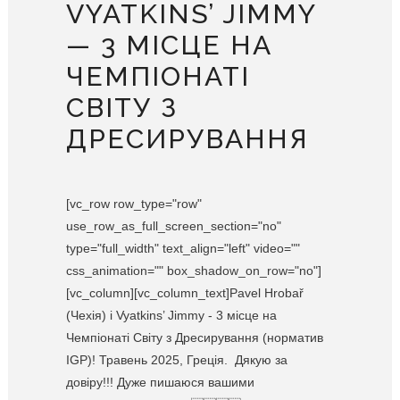
VYATKINS’ JIMMY
— 3 МІСЦЕ НА
ЧЕМПІОНАТІ
СВІТУ З
ДРЕСИРУВАННЯ
[vc_row row_type="row"
use_row_as_full_screen_section="no"
type="full_width" text_align="left" video=""
css_animation="" box_shadow_on_row="no"]
[vc_column][vc_column_text]Pavel Hrobař
(Чехія) і Vyatkins’ Jimmy - 3 місце на
Чемпіонаті Світу з Дресирування (норматив
IGP)! Травень 2025, Греція. Дякую за
довіру!!! Дуже пишаюся вашими