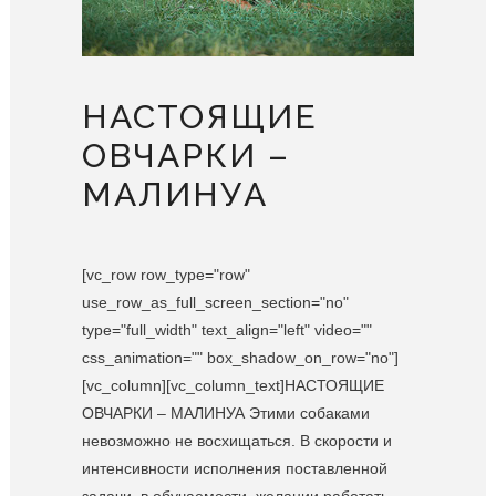
НАСТОЯЩИЕ
ОВЧАРКИ –
МАЛИНУА
[vc_row row_type="row"
use_row_as_full_screen_section="no"
type="full_width" text_align="left" video=""
css_animation="" box_shadow_on_row="no"]
[vc_column][vc_column_text]НАСТОЯЩИЕ
ОВЧАРКИ – МАЛИНУА Этими собаками
невозможно не восхищаться. В скорости и
интенсивности исполнения поставленной