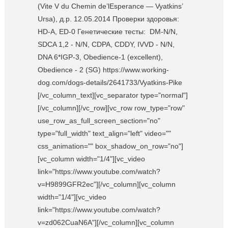
(Vite V du Chemin de’lEsperance — Vyatkins’
Ursa), д.р. 12.05.2014 Проверки здоровья:
HD-A, ED-0 Генетические тесты: DM-N/N,
SDCA 1,2 - N/N, CDPA, CDDY, IVVD - N/N,
DNA 6*IGP-3, Obedience-1 (excellent),
Obedience - 2 (SG) https://www.working-
dog.com/dogs-details/2641733/Vyatkins-Pike
[/vc_column_text][vc_separator type="normal"]
[/vc_column][/vc_row][vc_row row_type="row"
use_row_as_full_screen_section="no"
type="full_width" text_align="left" video=""
css_animation="" box_shadow_on_row="no"]
[vc_column width="1/4"][vc_video
link="https://www.youtube.com/watch?
v=H9899GFR2ec"][/vc_column][vc_column
width="1/4"][vc_video
link="https://www.youtube.com/watch?
v=zd062CuaN6A"][/vc_column][vc_column