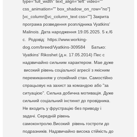
type="full_width" text_align="left" video=""
css_animation="" box_shadow_on_row="no"]
[vc_column][vc_column_text css=""] Закрита
програма розведення розплідника Vyatkins'
Malinois. Дата народження 19.05.2025. 5 к./6
c. Родовід: https://www.working-
dog.com/breed/Vyatkins-309584 Батько:
Vyatkins' Rikoshet (д.н. 17.05.2014) Пес с
надзвичайно сильним характером. Мае дуже
високий рівень соціальної агресії з якісним
перемиканням у спокійний стан. Самостійно
спрацьовує на захист за командою або "за
ситуацією". Сильна добична мотивація. Дуже
сильний соціальний інстинкт до провідника.
Не входить у фрустрацію без приводу і
задачі. Середній рівень
самоконтролю.Високий рівень гостроти до
подразників. Надзвичайно висока стійкість до