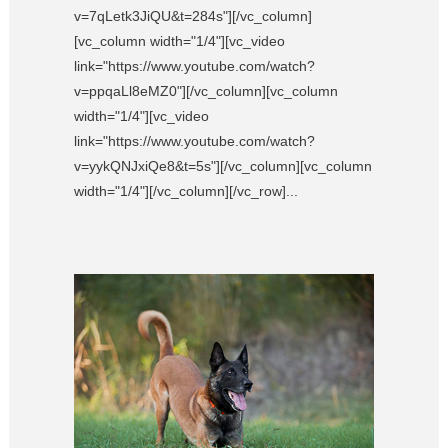
v=7qLetk3JiQU&t=284s"][/vc_column]
[vc_column width="1/4"][vc_video
link="https://www.youtube.com/watch?
v=ppqaLl8eMZ0"][/vc_column][vc_column
width="1/4"][vc_video
link="https://www.youtube.com/watch?
v=yykQNJxiQe8&t=5s"][/vc_column][vc_column
width="1/4"][/vc_column][/vc_row]...