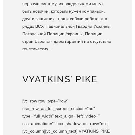
нервную систему, их владельцами могут
быть новички, которым нужен компаньон,
друг и защитник - наши собаки работают в
рядах ВСУ, Национальной Гвардии Украины,
Патрульной Полиции Украины, Полиции
стран Европы - даем гарантии на отсутствие
генетических...
VYATKINS’ PIKE
[vc_row row_type="row"
use_row_as_full_screen_section="no"
type="full_width" text_align="left" video=""
css_animation="" box_shadow_on_row="no"]
[vc_column][vc_column_text] VYATKINS’ PIKE