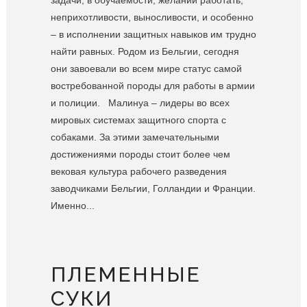
задачи, в обучаемости, желании работать,
неприхотливости, выносливости, и особенно
– в исполнении защитных навыков им трудно
найти равных. Родом из Бельгии, сегодня
они завоевали во всем мире статус самой
востребованной породы для работы в армии
и полиции. Малинуа – лидеры во всех
мировых системах защитного спорта с
собаками. За этими замечательными
достижениями породы стоит более чем
вековая культура рабочего разведения
заводчиками Бельгии, Голландии и Франции.
Именно...
ПЛЕМЕННЫЕ
СУКИ