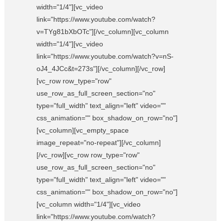
width="1/4"][vc_video
link="https://www.youtube.com/watch?
v=TYg81bXbOTc"][/vc_column][vc_column
width="1/4"][vc_video
link="https://www.youtube.com/watch?v=nS-
oJ4_4JCc&t=273s"][/vc_column][/vc_row]
[vc_row row_type="row"
use_row_as_full_screen_section="no"
type="full_width" text_align="left" video=""
css_animation="" box_shadow_on_row="no"]
[vc_column][vc_empty_space
image_repeat="no-repeat"][/vc_column]
[/vc_row][vc_row row_type="row"
use_row_as_full_screen_section="no"
type="full_width" text_align="left" video=""
css_animation="" box_shadow_on_row="no"]
[vc_column width="1/4"][vc_video
link="https://www.youtube.com/watch?