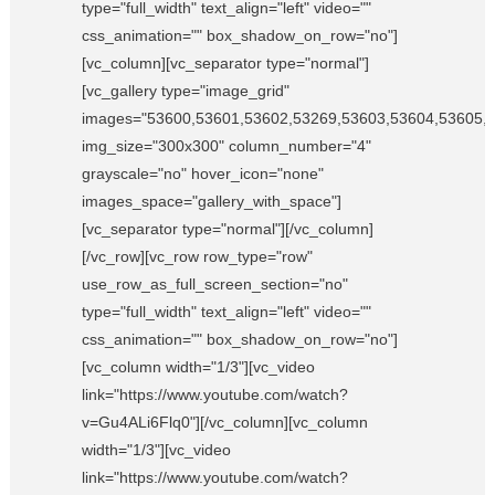
type="full_width" text_align="left" video=""
css_animation="" box_shadow_on_row="no"]
[vc_column][vc_separator type="normal"]
[vc_gallery type="image_grid"
images="53600,53601,53602,53269,53603,53604,53605,
img_size="300x300" column_number="4"
grayscale="no" hover_icon="none"
images_space="gallery_with_space"]
[vc_separator type="normal"][/vc_column]
[/vc_row][vc_row row_type="row"
use_row_as_full_screen_section="no"
type="full_width" text_align="left" video=""
css_animation="" box_shadow_on_row="no"]
[vc_column width="1/3"][vc_video
link="https://www.youtube.com/watch?
v=Gu4ALi6Flq0"][/vc_column][vc_column
width="1/3"][vc_video
link="https://www.youtube.com/watch?