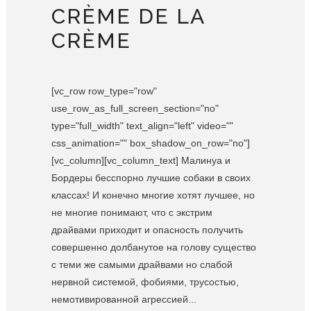
CRÈME DE LA
CRÈME
[vc_row row_type="row"
use_row_as_full_screen_section="no"
type="full_width" text_align="left" video=""
css_animation="" box_shadow_on_row="no"]
[vc_column][vc_column_text] Малинуа и
Бордеры бесспорно лучшие собаки в своих
классах! И конечно многие хотят лучшее, но
не многие понимают, что с экстрим
драйвами приходит и опасность получить
совершенно долбанутое на голову существо
с теми же самыми драйвами но слабой
нервной системой, фобиями, трусостью,
немотивированной агрессией...