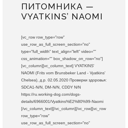
ПИТОМНИКА —
VYATKINS’ NAOMI
[vc_row row_type="row"
use_row_as_full_screen_section="no"
type="full_width" text_align="left" video=""
css_animation="" box_shadow_on_row="no"]
[vc_column][vc_column_text] VYATKINS'
NAOMI (Frits vom Brunsbeker Land - Vyatkins'
Chelsea), д.р. 02.05.2020 Проверки здоровья:
SDCA1-N/N, DM-N/N, CDDY N/N
https://ru.working-dog.com/dogs-
details/6966001/Vyatkins%E2%80%99-Naomi
[/vc_column_text][/vc_column][/vc_row][vc_row
row_type="row"
use_row_as_full_screen_section="no"