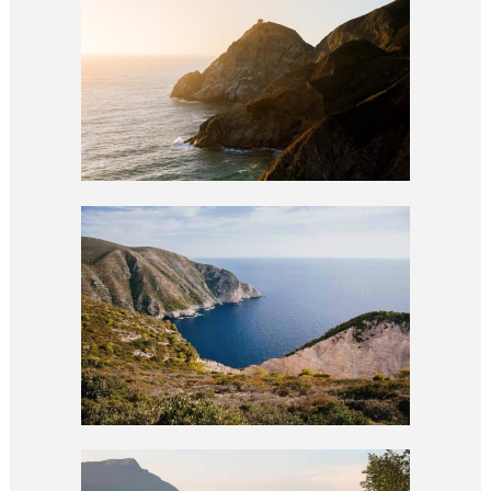
RAINFOREST
EXPLORATION
documentary / portrait
FILM VS. DIGITAL
outdoor / portrait