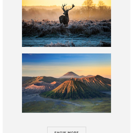
RAW PHOTOGRAPHY
abstract / documentary
CAPTURING LIFE
abstract / documentary
SHOW MORE